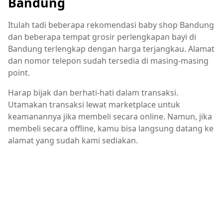
Bandung
Itulah tadi beberapa rekomendasi baby shop Bandung
dan beberapa tempat grosir perlengkapan bayi di
Bandung terlengkap dengan harga terjangkau. Alamat
dan nomor telepon sudah tersedia di masing-masing
point.
Harap bijak dan berhati-hati dalam transaksi.
Utamakan transaksi lewat marketplace untuk
keamanannya jika membeli secara online. Namun, jika
membeli secara offline, kamu bisa langsung datang ke
alamat yang sudah kami sediakan.