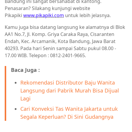
Bandung ini sangat bersahabat di kantong.
Penasaran? Silakang kunjungi website
Pikapiki
www.pikapiki.com
untuk lebih jelasnya.
Kamu juga bisa datang langsung ke alamatnya di Blok
AA1 No.7, Jl. Komp. Griya Caraka Raya, Cisaranten
Endah, Kec. Arcamanik, Kota Bandung, Jawa Barat
40293. Pada hari Senin sampai Sabtu pukul 08.00 -
17.00 WIB. Telepon : 0812-2401-9665.
Baca Juga :
Rekomendasi Distributor Baju Wanita
Langsung dari Pabrik Murah Bisa Dijual
Lagi
Cari Konveksi Tas Wanita Jakarta untuk
Segala Keperluan? Di Sini Gudangnya