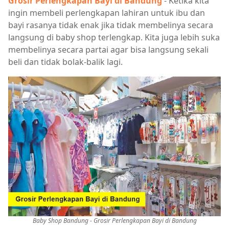
Grosir Perlengkapan Bayi di Bandung
- Ketika kita
ingin membeli perlengkapan lahiran untuk ibu dan
bayi rasanya tidak enak jika tidak membelinya secara
langsung di baby shop terlengkap. Kita juga lebih suka
membelinya secara partai agar bisa langsung sekali
beli dan tidak bolak-balik lagi.
Baby Shop Bandung - Grosir Perlengkapan Bayi di Bandung