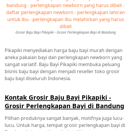
Grosir Baju Bayi Pikapiki - Grosir Perlengkapan Bayi di Bandung
Pikapiki menyediakan harga baju bayi murah dengan
aneka pakaian bayi dan perlengkapan newborn yang
sangat variatif. Baju Bayi Pikapiki membuka peluang
bisnis baju bayi dengan menjadi reseller toko grosir
baju bayi diseluruh Indonesia.
Kontak Grosir Baju Bayi Pikapiki -
Grosir Perlengkapan Bayi di Bandung
Pilihan produknya sangat banyak, motifnya juga lucu-
lucu. Untuk harga, tempat grosir perlengkapan bayi di